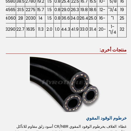
77
5580
38.5
2780
19.2
1.5
0.8
25.4
22.5
16.7
15.5
-10
5/8"
16
63
4565
31.5
2275
15.7
1.5
0.8
29.0
26.3
19.8
18.6
-12
3/4"
19
56
4060
28
2030
14
1.5
0.8
36.6
34.0
26.4
25.0
-16
1"
25
1-
5.5
3290
22.7
1635
11.3
2.0
1.0
44.3
41.9
33.0
31.4
-20
32
1/4"
منتجات أخرى:
خرطوم الوقود المقوي
غطاء: الغلاف بخرطوم الوقود المقوي CR/NBR أسود زلق مقاوم للاتآكل