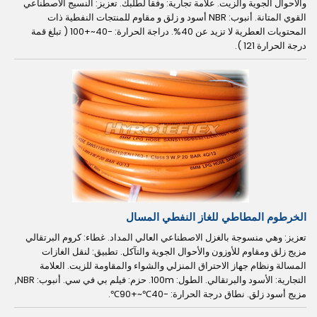
والأحوال الجوية والزيت. علامة تجارية: وفقا لطلبك. تعزيز: النسيج الاصطناعي
القوي المتانة. أنبوب: NBR أسود و زلق و مقاوم للمنتجات النفطية ذات
المحتويات العطرية لا تزيد عن 40%. دراجة الحرارة: -40~+100 ( تبلغ قمة
درجة الحرارة 121 ).
الخرطوم المطاطي للغاز النفطي المسال
تعزيز: وهي منسوجة بالغزل الاصطناعي العالي المداد. غطاء: كروم البرتقالي
مزيج زلق ومقاوم للأوزون والأحوال الجوية والتآكل. تطبيق: لنقل الغازات
المسالة ونظام جهاز الاحتراق المنزلي والشواء والمقاومة للزيت. العلامة
التجارية: الأسود والبرتقالي. الطول: 100m. حزم: فيلم بي في سي. أنبوب: NBR,
مزيج أسود زلق. نطاق درجة الحرارة: -40℃~+90℃.