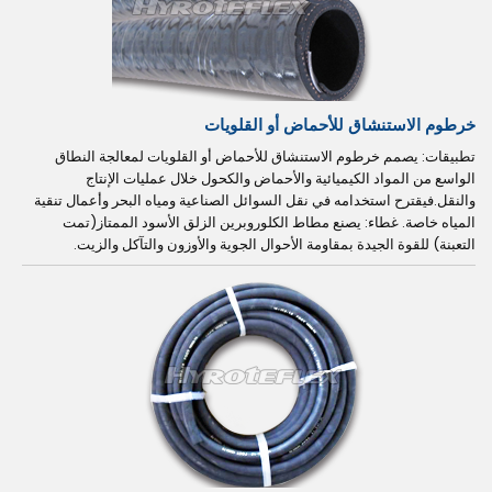
خرطوم الاستنشاق للأحماض أو القلويات
تطبيقات: يصمم خرطوم الاستنشاق للأحماض أو القلويات لمعالجة النطاق
الواسع من المواد الكيميائية والأحماض والكحول خلال عمليات الإنتاج
والنقل.فيقترح استخدامه في نقل السوائل الصناعية ومياه البحر وأعمال تنقية
المياه خاصة. غطاء: يصنع مطاط الكلوروبرين الزلق الأسود الممتاز(تمت
التعبنة) للقوة الجيدة بمقاومة الأحوال الجوية والأوزون والتآكل والزيت.