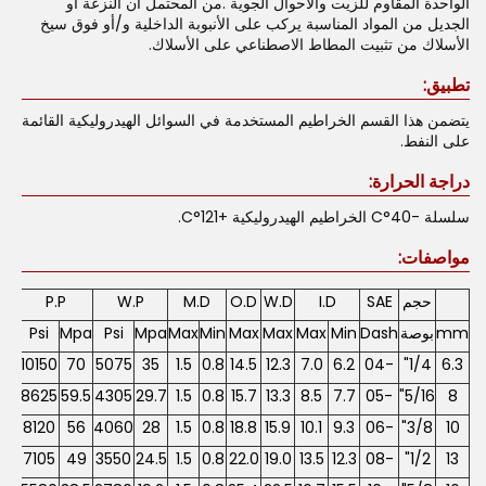
الواحدة المقاوم للزيت والأحوال الجوية .من المحتمل أن النزعة أو
الجديل من المواد المناسبة يركب على الأنبوبة الداخلية و/أو فوق سيخ
الأسلاك من تثبيت المطاط الاصطناعي على الأسلاك.
تطبيق:
يتضمن هذا القسم الخراطيم المستخدمة في السوائل الهيدروليكية القائمة
على النفط.
دراجة الحرارة:
سلسلة -40°C الخراطيم الهيدروليكية +121°C.
مواصفات:
حجم
SAE
I.D
W.D
O.D
M.D
W.P
P.P
mm
بوصة
Dash
Min
Max
Max
Max
Min
Max
Mpa
Psi
Mpa
Psi
pa
40
10150
70
5075
35
1.5
0.8
14.5
12.3
7.0
6.2
-04
1/4"
6.3
19
8625
59.5
4305
29.7
1.5
0.8
15.7
13.3
8.5
7.7
-05
5/16"
8
12
8120
56
4060
28
1.5
0.8
18.8
15.9
10.1
9.3
-06
3/8"
10
98
7105
49
3550
24.5
1.5
0.8
22.0
19.0
13.5
12.3
-08
1/2"
13