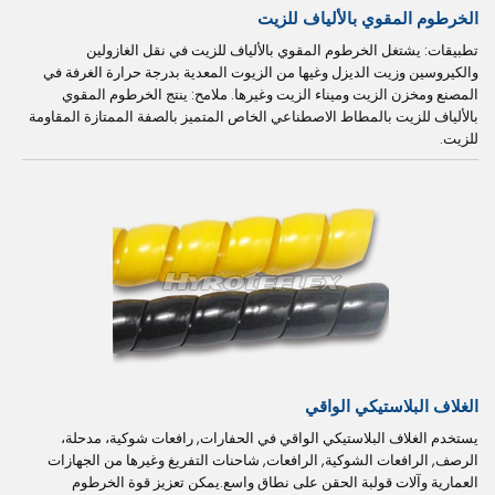
الخرطوم المقوي بالألياف للزيت
تطبيقات: يشتغل الخرطوم المقوي بالألياف للزيت في نقل الغازولين
والكيروسين وزيت الديزل وغيها من الزيوت المعدية بدرجة حرارة الغرفة في
المصنع ومخزن الزيت وميناء الزيت وغيرها. ملامح: ينتج الخرطوم المقوي
بالألياف للزيت بالمطاط الاصطناعي الخاص المتميز بالصفة الممتازة المقاومة
للزيت.
الغلاف البلاستيكي الواقي
يستخدم الغلاف البلاستيكي الواقي في الحفارات, رافعات شوكية، مدحلة،
الرصف, الرافعات الشوكية, الرافعات, شاحنات التفريغ وغيرها من الجهازات
العمارية وآلات قولبة الحقن على نطاق واسع.يمكن تعزيز قوة الخرطوم