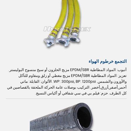
التجمع خرطوم الهواء
أنبوب: المواد المطاطية EPDM/SBR مزيج الحلزون أو سيخ منسوج البوليستر.
تعزيز: المواد المطاطية EPDM/SBR مزيج مغطي أو زلق ومقاوم للتآكل
والأوزون والشمس. WP: 300psi, BP: 1200psi. الألوان: القابلة: ماتي
أحمر,أصفر,أزرق,أخضر. التركيب بوصلات عامة الحركة الملحقة بالقصاصين في
كل الطرف. حزم: فيلم بي في سي شفافي أو أكياس النسيج.