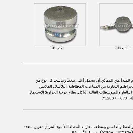
اكتب DC
اكتب DP
للصدأ304 منتجة بالفولاذ المقاوم للصدأ ,من الممكن أن تتحمل أعلى ضغظ وتناسب كل نوع من
لخراطيم البخارية من الصناعات المطاطية. البلايتيك, الملابس
زل,الغاز والمتوسطات العالية التأكل. نطاق درجة الحرارة: الاستعمال
والنفط والطقس ومنطقة مقاومة المطاط الأسود النتريل. تعزيز: متعدد