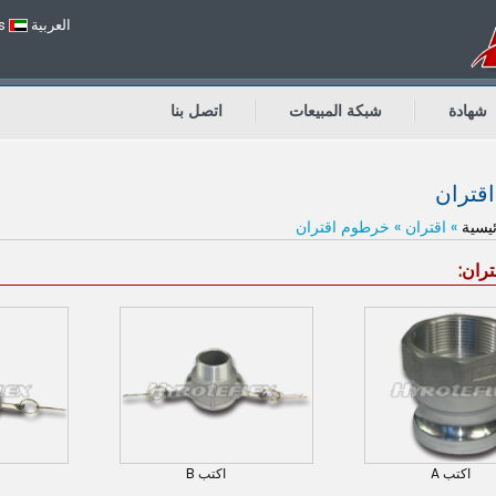
العربية
s
شهادة
شبكة المبيعات
اتصل بنا
قتران
يسية
» اقتران » خرطوم اقتران
ران:
اكتب A
اكتب B