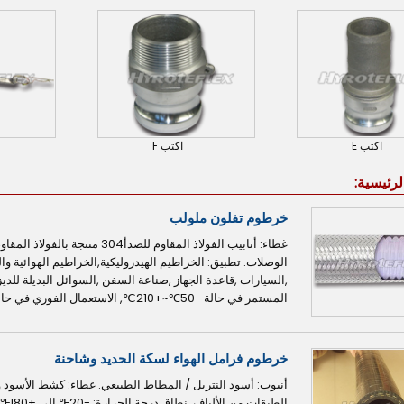
اكتب E
اكتب F
لرئيسية:
خرطوم تفلون ملولب
غطاء: أنابيب الفولاذ المقاوم 
الوصلات. تطبيق: الخراطيم الهيدروليكية,الخراطيم الهوائية وا
,السيارات ,قاعدة الجهاز ,صناعة السفن ,السوائل البديلة للدي
المستمر في حالة -50℃~+210℃, الاستعمال الفوري في حالة -70℃~+260℃.
خرطوم فرامل الهواء لسكة الحديد وشاحنة
أنبوب: أسود النتريل / المطاط الطبيعي. غطاء: كشط الأسود 
الطبقات من الألياف. نطاق درجة الحرارة: -20℉ إلى +180℉(-30℃إلى +80℃). عوامل الأمن: 6:1...