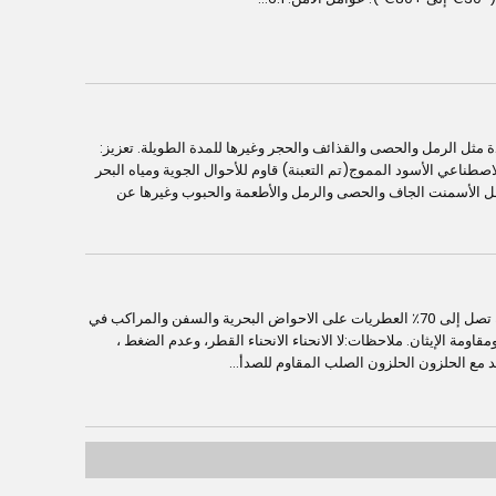
دة مثل الرمل والحصى والقذائف والحجر وغيرها للمدة الطويلة. تعزيز:
طناعي الأسود المموج(تم التعبنة) قاوم للأحوال الجوية ومياه البحر
نقل الأسمنت الجاف والحصى والرمل والأطعمة والحبوب وغيرها عن
يمكن خرطوم النفط العائمة أن التعامل مع المنتجات البترولية تصل إلى 70٪ العطريات على الاحواض البحرية والسفن والمراكب في
اومة الإيثان. ملاحظات:لا الانحناء الانحناء القطر، وعدم الضغط ،
مع الحلزون الحلزون الصلب المقاوم للصدأ...