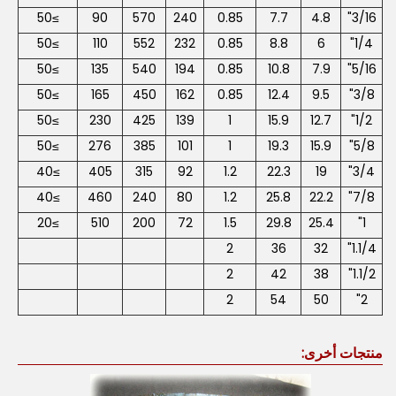
≥50
90
570
240
0.85
7.7
4.8
3/16"
≥50
110
552
232
0.85
8.8
6
1/4"
≥50
135
540
194
0.85
10.8
7.9
5/16"
≥50
165
450
162
0.85
12.4
9.5
3/8"
≥50
230
425
139
1
15.9
12.7
1/2"
≥50
276
385
101
1
19.3
15.9
5/8"
≥40
405
315
92
1.2
22.3
19
3/4"
≥40
460
240
80
1.2
25.8
22.2
7/8"
≥20
510
200
72
1.5
29.8
25.4
1"
2
36
32
1.1/4"
2
42
38
1.1/2"
2
54
50
2"
منتجات أخرى: