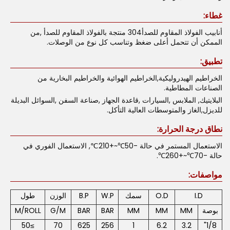
غطاء:
أنابيب الفولاذ المقاوم للصدأ304 منتجة بالفولاذ المقاوم للصدأ ,من
الممكن أن تتحمل أعلى ضغظ وتناسب كل نوع من الوصلات.
تطبيق:
الخراطيم الهيدروليكية,الخراطيم الهوائية والخراطيم البخارية من
الصناعات المطاطية.
البلايتيك, الملابس ,السيارات ,قاعدة الجهاز ,صناعة السفن ,السوائل البديلة
للديزل,الغاز والمتوسطات العالية التأكل.
نطاق درجة الحرارة:
الاستعمال المستمر في حالة -50℃~+210℃, الاستعمال الفوري في
حالة -70℃~+260℃.
مواصفات:
I.D
O.D
سمك
W.P
B.P
الوزن
طول
بوصة
MM
MM
MM
BAR
BAR
G/M
M/ROLL
≥50
70
625
256
1
6.2
3.2
1/8"