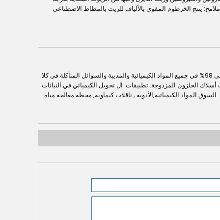
ملامح: ينتج الخرطوم المقوي بالألياف للزيت بالمطاط الاصطناعي
يصمم الخرطوم المطاط الكيميائي المتعدد الأدوار ليسيطر على 98% في جميع المواد الكيميائية والمذيبة والسوائل المتآكلة في كلا
سلاك الحلزون المزدوجة. تطبيقات: ال تحويل الكيميائي في النباتات
 السوق:المواد الكيميائية,الأدوية , ناقلات كيماوية, محطة معالجة مياه