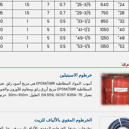
15
1.5
7
0.7
25-3/5"
640
24"
15
1.5
7
0.7
29-3/5"
750
28"
10
1
5
0.5
33-1/2"
850
32"
10
1
5
0.5
41-1/2"
1050
40"
10
1
5
0.5
49-1/5"
1250
48"
10
1
5
0.5
53-1/5"
1350
52"
رى:
خرطوم الاسيتيلين
أنبوب: المواد المطاطية EPDM/SBR
المطاطية EPDM/SBR مزيج أزرق زلق ومقاوم للأو
معيار: EN 559, GOST 9356-75. الطول: 30m~100m. حزم: فيلم بي في سي.
الخرطوم المقوي بالألياف للزيت
تطبيقات: يشتغل الخرطوم المقوي بالألياف للزيت في نقل الغا