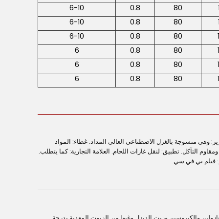
6-10
0.8
80
6-10
0.8
80
6-10
0.8
80
6
0.8
80
6
0.8
80
6
0.8
80
 هي مزيج أسود زلق. تعزيز: وهي منسوجة بالغزل الاصطناعي العالي المداد. غطاء: المواد
زون والجو ومقاوم التآكل. تطبيق: لنقل غازات اللحام. العلامة التجارية: كما يتطلب.
زولين والكيروسين وزيت الديزل وغيها من الزيوت المعدية بدرجة