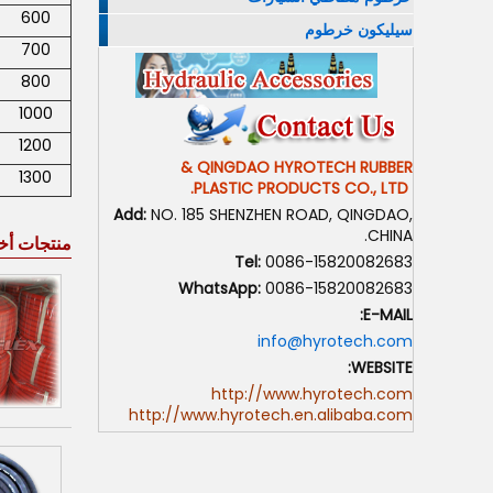
600
سيليكون خرطوم
700
800
1000
1200
QINGDAO HYROTECH RUBBER &
1300
PLASTIC PRODUCTS CO., LTD.
Add:
NO. 185 SHENZHEN ROAD, QINGDAO,
CHINA.
منتجات أخ
Tel:
0086-15820082683
WhatsApp:
0086-15820082683
E-MAIL:
info@hyrotech.com
WEBSITE:
http://www.hyrotech.com
http://www.hyrotech.en.alibaba.com