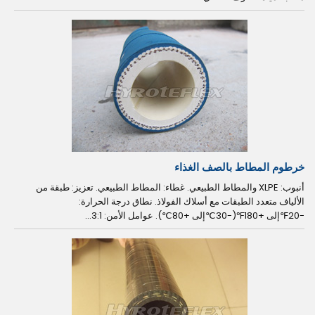
خرطوم المطاط بالصف الغذاء
أنبوب: XLPE والمطاط الطبيعي. غطاء: المطاط الطبيعي. تعزيز: طبقة من
الألياف متعدد الطبقات مع أسلاك الفولاذ. نطاق درجة الحرارة:
-20℉إلى +180℉(-30℃إلى +80℃). عوامل الأمن: 3:1...