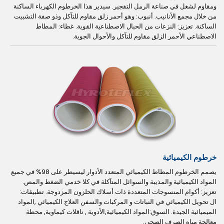
ومقاوم لشغل في صناعة الرمل التفجير. سيدير هذا الخرطوم الكهرباء الساكنة
من خلال مجمع الأنانيب. أنبوب: وهو أحمر زلق مقاوم للتآكل وذو صفة التشبيت
الساكنة. تعزيز: النزعات من الحبال الاصطناعية القوية. غطاء: المطاط
الاصطناعي الأحمر الزلق مقاوم للتآكل والأحوال الجوية.
خرطوم الكيميائية
يصمم الخرطوم المطاط الكيميائي المتعدد الأدوار ليسيطر على 98% في جميع
المواد الكيميائية والمذيبة والسوائل المتآكلة في كلا خدمي الضغط والمص.
تعزيز: أكوام المنسوجات المتعددة ذات أسلاك الحلزون المزدوجة. تطبيقات:
ال تحويل الكيميائي في النباتات و المركبات والسفن العلاج الكيميائي ,المواد
الميميائية الجيدة. السوق:المواد الكيميائية,الأدوية , ناقلات كيماوية, محطة
معالجة مياه الصرف الصحي.