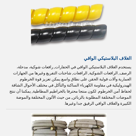
الغلاف البلاستيكي الواقي
يستخدم الغلاف البلاستيكي الواقي في الحفارات, رافعات شوكية، مدحلة،
الرصف, الرافعات الشوكية, الرافعات, شاحنات التفريغ وغيرها من الجهازات
العمارية وآلات قولبة الحقن على نطاق واسع.يمكن تعزيز قوة الخرطوم
الهيدروليكية في مقاومة الكهرباء الساكنة والتآكل في مختلف الأحوال الشاقة
لحفاظ أمن الخرطوم. لكون منتجا محترفا بالخراطيم المطاطية, يمكننا أن ننتج
الموضات المختلفة المطلوبة بالزبائن, من حيث الألون المختلفة والموضة
الكبيرة والغلاف الواقي الرقيق جدا وغيرها.