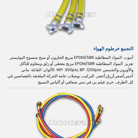
التجمع خرطوم الهواء
أنبوب: المواد المطاطية EPDM/SBR مزيج الحلزون أو سيخ منسوج البوليستر.
تعزيز: المواد المطاطية EPDM/SBR مزيج مغطي أو زلق ومقاوم للتآكل
والأوزون والشمس. WP: 300psi, BP: 1200psi. الألوان: القابلة: ماتي
أحمر,أصفر,أزرق,أخضر. التركيب بوصلات عامة الحركة الملحقة بالقصاصين في
كل الطرف. حزم: فيلم بي في سي شفافي أو أكياس النسيج.