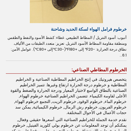
خرطوم فرامل الهواء لسكة الحديد وشاحنة
أنبوب: أسود النتريل / المطاط الطبيعي. غطاء: كشط الأسود والنفط والطقس
ومنطقة مقاومة المطاط الأسود النتريل. تعزيز: متعدد الطبقات من الألياف.
نطاق درجة الحرارة: -20℉ إلى +180℉(-30℃إلى +80℃). عوامل الأمن:
6:1...
الخرطوم المطاطي الصناعي:
يتخصص هيروتيك في إنتج الخراطيم المطاطية الصناعية و الخراطيم
المطاطية و خرطوم درجة الحرارة ارتفاع وغيرها. تتميز الخراطيم
الصناعية بالنطاق الواسع لاختيار المعيار ودرجة الحرارة والضغط والقوة
الأعلى لقاومة الكيمياء. تتضمن الخراطيم الصناعية خرطوم الهواء,
خرطوم الماء, خرطوم الوقود, خرطوم الزيت, التجمع خرطوم الهواء,
خرطوم الفريون, خرطوم رش الرمال, خرطوم الكيميائية, يمكن سد
حجات الأعمال في الأحوال المختلفة.
نقدم خدمة الجملة للخراطيم الصناعية التي أسعرها حقيقي وفعال,
يمكنكم أن توجد المعلومات عن خرطوم بولي كلوريد الفينيل, خرطوم
السيارة, خرطوم الاستنشاق, خرطوم التجريف على موقعنا على شبكة