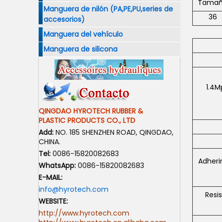
Tama
Manguera de nilón (PA,PE,PU,series de
36
accesorios)
Manguera del vehículo
Manguera de silicona
1.4M
QINGDAO HYROTECH RUBBER &
PLASTIC PRODUCTS CO., LTD
Add:
NO. 185 SHENZHEN ROAD, QINGDAO,
CHINA.
Tel:
0086-15820082683
Adheri
WhatsApp:
0086-15820082683
E-MAIL:
info@hyrotech.com
Resi
WEBSITE:
http://www.hyrotech.com