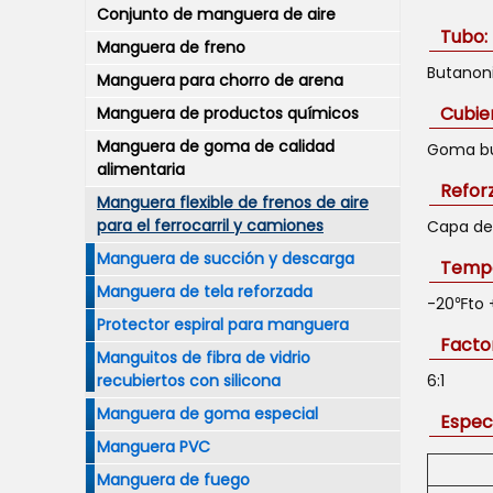
Conjunto de manguera de aire
Tubo:
Manguera de freno
Butanoni
Manguera para chorro de arena
Cubier
Manguera de productos químicos
Manguera de goma de calidad
Goma but
alimentaria
Refor
Manguera flexible de frenos de aire
para el ferrocarril y camiones
Capa de 
Manguera de succión y descarga
Tempe
Manguera de tela reforzada
-20℉to 
Protector espiral para manguera
Facto
Manguitos de fibra de vidrio
recubiertos con silicona
6:1
Manguera de goma especial
Especi
Manguera PVC
Manguera de fuego