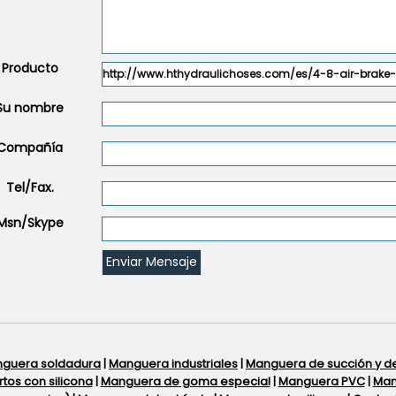
Producto
Su nombre
Compañía
Tel/Fax.
Msn/Skype
guera soldadura
|
Manguera industriales
|
Manguera de succión y d
rtos con silicona
|
Manguera de goma especial
|
Manguera PVC
|
Man