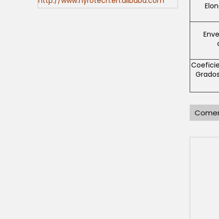
http://www.hyrotech.en.alibaba.com
Elo
Enve
Coeficie
Grados
Comen