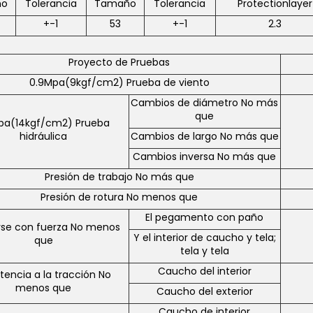
ño
Tolerancia
Tamaño
Tolerancia
Protectionlayer
+-1
53
+-1
2.3
Proyecto de Pruebas
0.9Mpa(9kgf/cm2) Prueba de viento
Cambios de diámetro No más
que
pa(14kgf/cm2) Prueba
hidráulica
Cambios de largo No más que
Cambios inversa No más que
Presión de trabajo No más que
Presión de rotura No menos que
El pegamento con paño
rse con fuerza No menos
Y el interior de caucho y tela;
que
tela y tela
Caucho del interior
stencia a la tracción No
menos que
Caucho del exterior
Caucho de interior