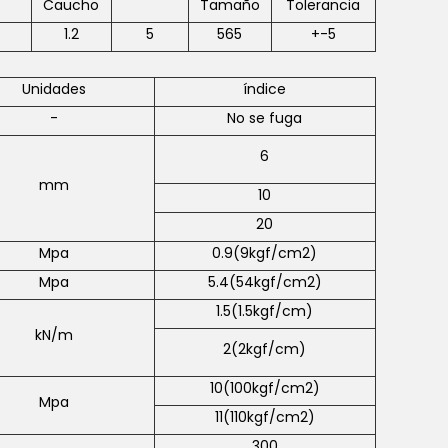
Caucho
Tamaño
Tolerancia
1.2
5
565
+-5
Unidades
índice
-
No se fuga
6
mm
10
20
Mpa
0.9(9kgf/cm2)
Mpa
5.4(54kgf/cm2)
1.5(1.5kgf/cm)
kN/m
2(2kgf/cm)
10(100kgf/cm2)
Mpa
11(110kgf/cm2)
300