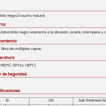
trilo Negro/caucho natural.
ta:
anonitrilo negro resistente a la abrasión, aceite, intemperie y 
zamiento:
fibra de múltiples capas.
ratura:
+180℉(-30℃to +80℃)
r de Seguridad:
ficaciones:
ID
OD
Sub thickness 