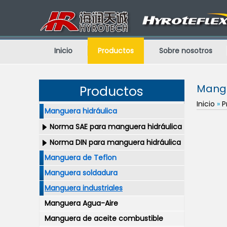
Inicio
Productos
Sobre nosotros
Mangu
Productos
Inicio
»
P
Manguera hidráulica
Norma SAE para manguera hidráulica
Norma DIN para manguera hidráulica
Manguera de Teflon
Manguera soldadura
Manguera industriales
Manguera Agua-Aire
Manguera de aceite combustible