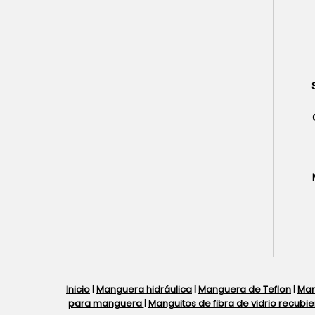
Inicio
|
Manguera hidráulica
|
Manguera de Teflon
|
Man
para manguera
|
Manguitos de fibra de vidrio recubie